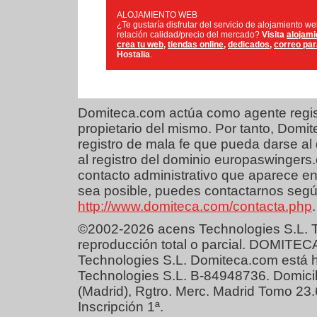
ALOJAMIENTO WEB
¿Te gustaría disfrutar del servicio de alojamiento w
relación calidad/precio del mercado?
Visita
alojami
crea tu web
,
tiendas online
,
dedicados
,
correo pa
Hostalia
.
Domiteca.com actúa como agente regist
propietario del mismo. Por tanto, Dom
registro de mala fe que pueda darse al 
al registro del dominio europaswingers
contacto administrativo que aparece en
sea posible, puedes contactarnos según
http://www.domiteca.com/contacta.php
.
©2002-2026 acens Technologies S.L. T
reproducción total o parcial. DOMITEC
Technologies S.L. Domiteca.com está 
Technologies S.L. B-84948736. Domicil
(Madrid), Rgtro. Merc. Madrid Tomo 23
Inscripción 1ª.